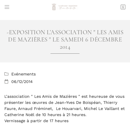
" />


Mazières
36200 TENDU
06 50 54 45 72
-EXPOSITION L’ASSOCIATION " LES AMIS
VOUS POUVEZ NOUS CONTACTER AUX NUMÉRO
DE MAZIÈRES " LE SAMEDI 6 DÉCEMBRE
SUIVANT :
2014
06 50 54 45 72
Evénements

06/12/2014

Adresse email de réception

L’association " Les Amis de Mazières " est heureuse de vous
En cochant cette case, vous consentez à recevoir nos propositions
présenter les œuvres de Jean-Yves De Boispéan, Thierry
commerciales à l'adresse email indiqué ci-dessus. Vous pouvez vous
désinscrire à tout moment en utilisant
le formulaire de désinscription
.
Faure, Arnaud Fréminet, Le Houarvari, Michel Le Vaillant et
Catherine Noël de 10 heures à 21 heures.
Vernissage à partir de 17 heures
INSCRIPTION