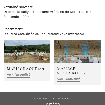
Séminaires
Actualité suivante
Départ du Rallye de Josiane Arénales de Mazières le 21
Loisirs
Septembre 2014
RESTEZ INFO
ébergements
Récemment
INSCRIPTION NEWS
Bien-être
D'autres actualités qui pourraient vous intéresser
ITE VIRTUELLE
LANGUE
Photos
Actualités
Translate
MARIAGE AOUT 2021
MARIAGE
Livre d’or
SEPTEMBRE 2021
Voir l'actualité
Voir l'actualité
Contact
REJOIGNEZ-NOU
CHATEAU DE MAZIERES
Mazières