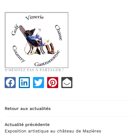
N'HÉSITEZ PAS À PARTAGER !
UNE QUESTI
Accueil
Retour aux actualités
06 50 54 45 
Le château
Actualité précédente
Exposition artistique au château de Mazières
Réceptions