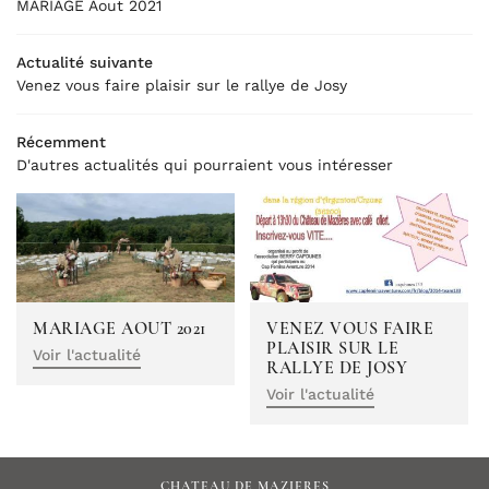
MARIAGE Aout 2021
Séminaires
Actualité suivante
Loisirs
Venez vous faire plaisir sur le rallye de Josy
RESTEZ INFO
ébergements
Récemment
INSCRIPTION NEWS
D'autres actualités qui pourraient vous intéresser
Bien-être
ITE VIRTUELLE
LANGUE
Photos
Actualités
Translate
MARIAGE AOUT 2021
VENEZ VOUS FAIRE
Livre d’or
PLAISIR SUR LE
Voir l'actualité
RALLYE DE JOSY
Contact
Voir l'actualité
REJOIGNEZ-NOU
CHATEAU DE MAZIERES