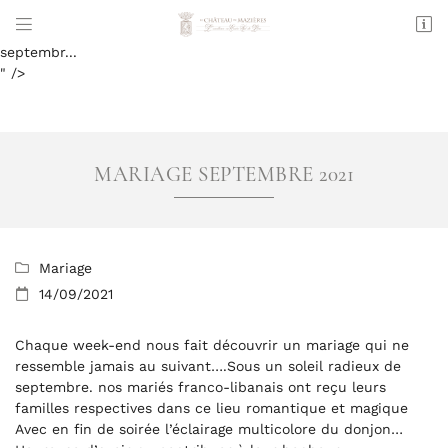
Chaque week-end nous fait découvrir un mariage qui ne


ressemble jamais au suivant….Sous un soleil radieux de
Mazières
septembr...
36200 TENDU
" />
06 50 54 45 72
VOUS POUVEZ NOUS CONTACTER AUX NUMÉRO
SUIVANT :
MARIAGE SEPTEMBRE 2021
06 50 54 45 72
Mariage

14/09/2021

Adresse email de réception

Chaque week-end nous fait découvrir un mariage qui ne
En cochant cette case, vous consentez à recevoir nos propositions
commerciales à l'adresse email indiqué ci-dessus. Vous pouvez vous
ressemble jamais au suivant….Sous un soleil radieux de
désinscrire à tout moment en utilisant
le formulaire de désinscription
.
septembre. nos mariés franco-libanais ont reçu leurs
familles respectives dans ce lieu romantique et magique
INSCRIPTION
Avec en fin de soirée l’éclairage multicolore du donjon…