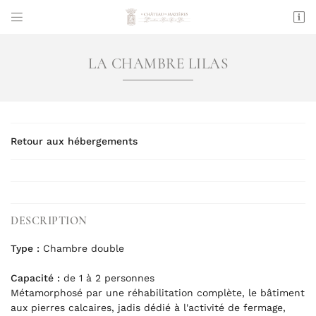


Mazières
36200 TENDU
LA CHAMBRE LILAS
06 50 54 45 72
VOUS POUVEZ NOUS CONTACTER AUX NUMÉRO
SUIVANT :
06 50 54 45 72
Retour aux hébergements
Adresse email de réception

DESCRIPTION
En cochant cette case, vous consentez à recevoir nos propositions
Type :
Chambre double
commerciales à l'adresse email indiqué ci-dessus. Vous pouvez vous
désinscrire à tout moment en utilisant
le formulaire de désinscription
.
Capacité :
de 1 à 2 personnes
Métamorphosé par une réhabilitation complète, le bâtiment
INSCRIPTION
aux pierres calcaires, jadis dédié à l'activité de fermage,