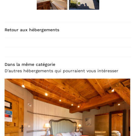
ITE VIRTUELLE
LANGUE
Photos
Retour aux hébergements
Actualités
Translate
Livre d’or
Contact
REJOIGNEZ-NOU
Dans la même catégorie
D'autres hébergements qui pourraient vous intéresser