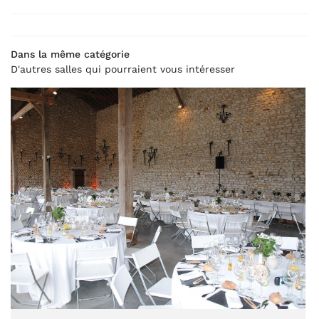
INSCRIPTION NEWS
Bien-être
ITE VIRTUELLE
Dans la même catégorie
D'autres salles qui pourraient vous intéresser
LANGUE
Photos
Actualités
Translate
Livre d’or
Contact
REJOIGNEZ-NOU