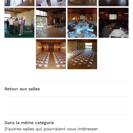
Le château
Réceptions
Séminaires
Loisirs
RESTEZ INFO
ébergements
INSCRIPTION NEWS
Bien-être
ITE VIRTUELLE
LANGUE
Photos
Retour aux salles
Actualités
Translate
Livre d’or
Contact
Dans la même catégorie
REJOIGNEZ-NOU
D'autres salles qui pourraient vous intéresser