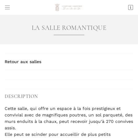


Mazières
36200 TENDU
LA SALLE ROMANTIQUE
06 50 54 45 72
VOUS POUVEZ NOUS CONTACTER AUX NUMÉRO
SUIVANT :
06 50 54 45 72
Retour aux salles
Adresse email de réception

DESCRIPTION
En cochant cette case, vous consentez à recevoir nos propositions
Cette salle, qui offre un espace à la fois prestigieux et
commerciales à l'adresse email indiqué ci-dessus. Vous pouvez vous
convivial avec de magnifiques poutres, un sol parqueté, des
désinscrire à tout moment en utilisant
le formulaire de désinscription
.
murs enduits à la chaux, peut recevoir jusqu’à 270 convives
assis.
INSCRIPTION
Elle peut se scinder pour accueillir de plus petits