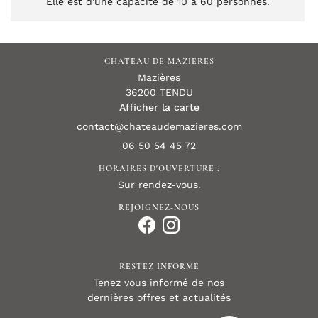
Elle est d'une capacité de 10 à 60 personnes.
Communicante à la salle Romantique, elle peut-être
utilisée en complément ou louée seule pour les fêtes
en petits comités.
CHATEAU DE MAZIERES
La salle s’ouvre par de grandes portes fenêtres sur des
Mazières
terrasses extérieures.
36200 TENDU
Afficher la carte
La cuisine, aux baies vitrées, alliant une architecture
traditionnelle et un équipement électroménager des
plus récents, est à votre disposition ou à celle du
06 50 54 45 72
traiteur de votre choix.
HORAIRES D'OUVERTURE :
Sur rendez-vous.
REJOIGNEZ-NOUS
RESTEZ INFORMÉ
Tenez vous informé de nos
dernières offres et actualités